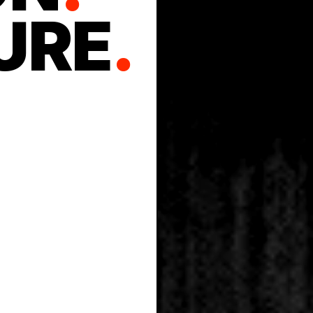
URE
.